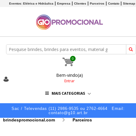
Eventos: Elétrica e Hidráulica
Empresa
Clientes
Parceiros
Contato
Sitemap
0
Bem-vindo(a)
Entrar
MAIS CATEGORIAS
Sac / Televendas (11) 2986-9535 ou 2762-4664
Email:
contato@g10.art.br
brindespromocional.com
Parceiros