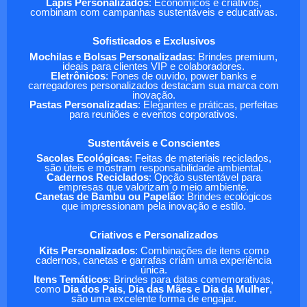
Lápis Personalizados
: Econômicos e criativos,
combinam com campanhas sustentáveis e educativas.
Sofisticados e Exclusivos
Mochilas e Bolsas Personalizadas
: Brindes premium,
ideais para clientes VIP e colaboradores.
Eletrônicos
: Fones de ouvido, power banks e
carregadores personalizados destacam sua marca com
inovação.
Pastas Personalizadas
: Elegantes e práticas, perfeitas
para reuniões e eventos corporativos.
Sustentáveis e Conscientes
Sacolas Ecológicas
: Feitas de materiais reciclados,
são úteis e mostram responsabilidade ambiental.
Cadernos Reciclados
: Opção sustentável para
empresas que valorizam o meio ambiente.
Canetas de Bambu ou Papelão
: Brindes ecológicos
que impressionam pela inovação e estilo.
Criativos e Personalizados
Kits Personalizados
: Combinações de itens como
cadernos, canetas e garrafas criam uma experiência
única.
Itens Temáticos
: Brindes para datas comemorativas,
como
Dia dos Pais
,
Dia das Mães
e
Dia da Mulher
,
são uma excelente forma de engajar.