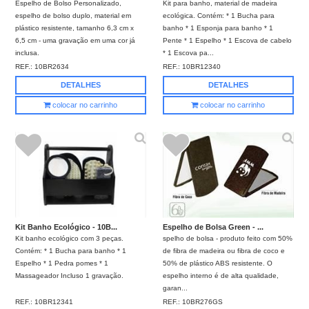
Espelho de Bolso Personalizado,
Kit para banho, material de madeira
espelho de bolso duplo, material em
ecológica. Contém: * 1 Bucha para
plástico resistente, tamanho 6,3 cm x
banho * 1 Esponja para banho * 1
6,5 cm - uma gravação em uma cor já
Pente * 1 Espelho * 1 Escova de cabelo
inclusa.
* 1 Escova pa...
REF.:
10BR2634
REF.:
10BR12340
DETALHES
DETALHES
colocar no carrinho
colocar no carrinho
Kit Banho Ecológico - 10B...
Espelho de Bolsa Green - ...
Kit banho ecológico com 3 peças.
spelho de bolsa - produto feito com 50%
Contém: * 1 Bucha para banho * 1
de fibra de madeira ou fibra de coco e
Espelho * 1 Pedra pomes * 1
50% de plástico ABS resistente. O
Massageador Incluso 1 gravação.
espelho interno é de alta qualidade,
garan...
REF.:
10BR12341
REF.:
10BR276GS