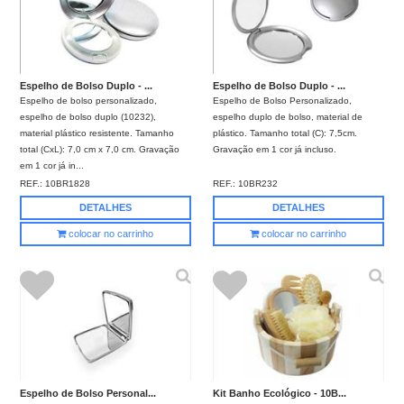
Espelho de Bolso Duplo - ...
Espelho de Bolso Duplo - ...
Espelho de bolso personalizado,
Espelho de Bolso Personalizado,
espelho de bolso duplo (10232),
espelho duplo de bolso, material de
material plástico resistente. Tamanho
plástico. Tamanho total (C): 7,5cm.
total (CxL): 7,0 cm x 7,0 cm. Gravação
Gravação em 1 cor já incluso.
em 1 cor já in...
REF.:
10BR1828
REF.:
10BR232
DETALHES
DETALHES
colocar no carrinho
colocar no carrinho
Espelho de Bolso Personal...
Kit Banho Ecológico - 10B...