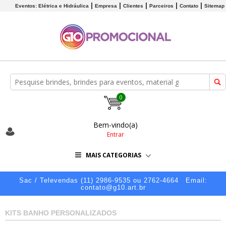
Eventos: Elétrica e Hidráulica
Empresa
Clientes
Parceiros
Contato
Sitemap
0
Bem-vindo(a)
Entrar
MAIS CATEGORIAS
Sac / Televendas (11) 2986-9535 ou 2762-4664
Email:
contato@g10.art.br
KITS BANHO PERSONALIZADOS