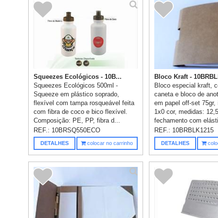
Squeezes Ecológicos - 10B...
Bloco Kraft - 10BRB
Squeezes Ecológicos 500ml -
Bloco especial kraft, 
Squeeze em plástico soprado,
caneta e bloco de ano
flexível com tampa rosqueável feita
em papel off-set 75gr,
com fibra de coco e bico flexível.
1x0 cor, medidas: 12
Composição: PE, PP, fibra d...
fechamento com elásti
REF.:
10BRSQ550ECO
REF.:
10BRBLK1215
DETALHES
colocar no carrinho
DETALHES
colo