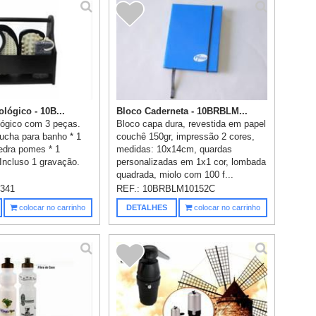
lógico - 10B...
Bloco Caderneta - 10BRBLM...
lógico com 3 peças.
Bloco capa dura, revestida em papel
ucha para banho * 1
couchê 150gr, impressão 2 cores,
edra pomes * 1
medidas: 10x14cm, quardas
ncluso 1 gravação.
personalizadas em 1x1 cor, lombada
quadrada, miolo com 100 f...
341
REF.:
10BRBLM10152C
colocar no carrinho
DETALHES
colocar no carrinho