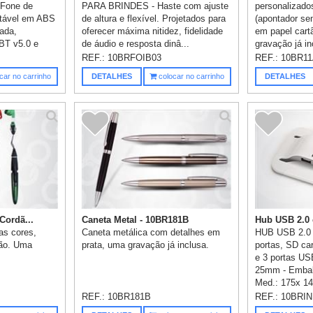
 Fone de
PARA BRINDES - Haste com ajuste
personalizado
stável em ABS
de altura e flexível. Projetados para
(apontador se
ada,
oferecer máxima nitidez, fidelidade
em papel cart
BT v5.0 e
de áudio e resposta dinâ...
gravação já in
REF.:
10BRFOIB03
REF.:
10BR1
car no carrinho
DETALHES
colocar no carrinho
DETALHES
Cordã...
Caneta Metal - 10BR181B
Hub USB 2.0 
as cores,
Caneta metálica com detalhes em
HUB USB 2.0
ão. Uma
prata, uma gravação já inclusa.
portas, SD ca
e 3 portas US
25mm - Embal
Med.: 175x 14
REF.:
10BR181B
REF.:
10BRIN