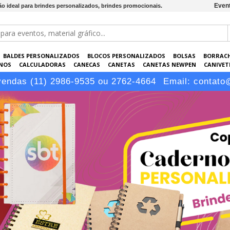
Event
o ideal para brindes personalizados, brindes promocionais.
BALDES PERSONALIZADOS
BLOCOS PERSONALIZADOS
BOLSAS
BORRAC
NOS
CALCULADORAS
CANECAS
CANETAS
CANETAS NEWPEN
CANIVETE
POS
ELETRÔNICOS
EMBALAGENS
ESCRITÓRIO
EVENTOS
GARRAFAS P
vendas (11) 2986-9535 ou 2762-4664
Email:
contato
LÁPIS