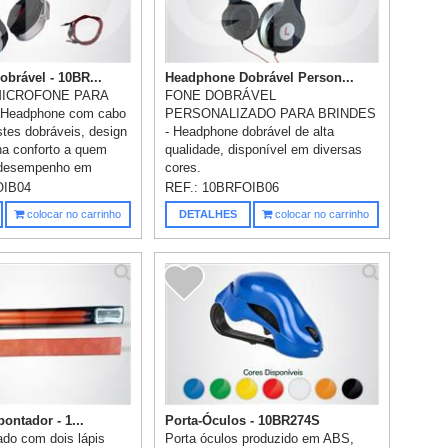
brável - 10BR...
Headphone Dobrável Person...
MICROFONE PARA
FONE DOBRÁVEL
Headphone com cabo
PERSONALIZADO PARA BRINDES
stes dobráveis, design
- Headphone dobrável de alta
na conforto a quem
qualidade, disponível em diversas
o desempenho em
cores.
OIB04
REF.:
10BRFOIB06
colocar no carrinho
DETALHES
colocar no carrinho
pontador - 1...
Porta-Óculos - 10BR274S
ado com dois lápis
Porta óculos produzido em ABS,