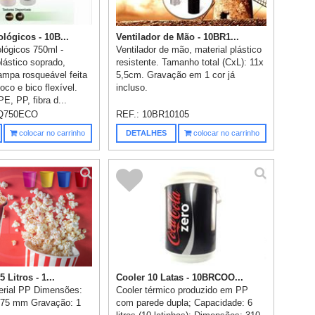
lógicos - 10B...
Ventilador de Mão - 10BR1...
lógicos 750ml -
Ventilador de mão, material plástico
ástico soprado,
resistente. Tamanho total (CxL): 11x
ampa rosqueável feita
5,5cm. Gravação em 1 cor já
oco e bico flexível.
incluso.
E, PP, fibra d...
Q750ECO
REF.:
10BR10105
colocar no carrinho
DETALHES
colocar no carrinho
 Litros - 1...
Cooler 10 Latas - 10BRCOO...
erial PP Dimensões:
Cooler térmico produzido em PP
75 mm Gravação: 1
com parede dupla; Capacidade: 6