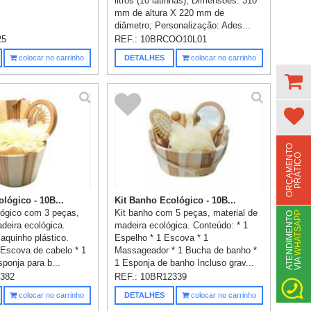
litros (10 latinhas); Dimensões: 310
mm de altura X 220 mm de
diâmetro; Personalização: Ades...
25
REF.:
10BRCOO10L01
colocar no carrinho
DETALHES
colocar no carrinho
O
R
Ç
A
M
E
N
T
O
P
R
Á
T
I
C
O
lógico - 10B...
Kit Banho Ecológico - 10B...
lógico com 3 peças,
Kit banho com 5 peças, material de
WHATSAPP
A
T
N
D
I
M
E
N
T
O
V
I
A
deira ecológica.
madeira ecológica. Conteúdo: * 1
quinho plástico.
Espelho * 1 Escova * 1
 Escova de cabelo * 1
Massageador * 1 Bucha de banho *
E
ponja para b...
1 Esponja de banho Incluso grav...
382
REF.:
10BR12339
colocar no carrinho
DETALHES
colocar no carrinho