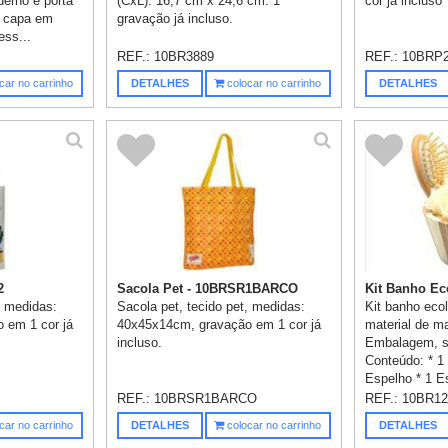
derno e porta
(CxL): 16,7 cm x 24,6 cm. 1
cor já incluso
m capa em
gravação já incluso.
ess...
REF.:
10BR3889
REF.:
10BRP
car no carrinho
DETALHES
colocar no carrinho
DETALHES
2
Sacola Pet - 10BRSR1BARCO
Kit Banho Eco
, medidas:
Sacola pet, tecido pet, medidas:
Kit banho eco
 em 1 cor já
40x45x14cm, gravação em 1 cor já
material de ma
incluso.
Embalagem, sa
Conteúdo: * 1
Espelho * 1 Es
REF.:
10BRSR1BARCO
REF.:
10BR12
car no carrinho
DETALHES
colocar no carrinho
DETALHES