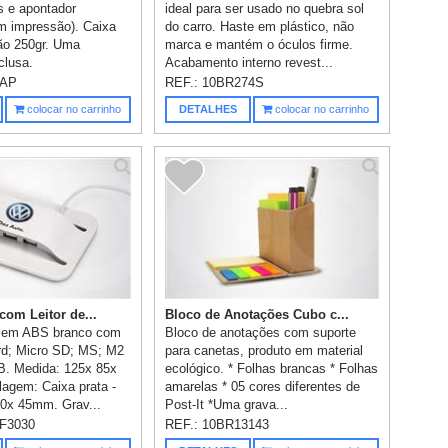
s e apontador
ideal para ser usado no quebra sol
m impressão). Caixa
do carro. Haste em plástico, não
ão 250gr. Uma
marca e mantém o óculos firme.
clusa.
Acabamento interno revest...
1AP
REF.:
10BR274S
colocar no carrinho
DETALHES
colocar no carrinho
com Leitor de...
Bloco de Anotações Cubo c...
 em ABS branco com
Bloco de anotações com suporte
rd; Micro SD; MS; M2
para canetas, produto em material
B. Medida: 125x 85x
ecológico. * Folhas brancas * Folhas
agem: Caixa prata -
amarelas * 05 cores diferentes de
0x 45mm. Grav...
Post-It *Uma grava...
F3030
REF.:
10BR13143