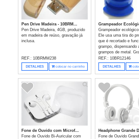
Pen Drive Madeira - 10BRM...
Grampeador Ecológico
Pen Drive Madeira, 4GB, produzido
Grampeador ecológico 
em madeira de reúso, gravação já
Ele usa uma tira do pr
inclusa.
que é recortado e fu
grampo, dispensando 
grampos de metal. Gra
REF.:
10BRMM238
REF.:
10BR12146
DETALHES
colocar no carrinho
DETALHES
colo
Fone de Ouvido com Microf...
Headphone Grande Do
Fone de Ouvido Bi-Auricular com
Fone de Ouvido Gran