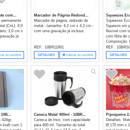
te com...
Marcador de Página Redond...
Squeezes Eco
o permanente
Marcador de página, redondo de
Squeezes Eco
al (CxL): 8,0
metal - tamanho: 4,2 cm x 4,2 cm -
Squeeze em pl
ário, 3,0 cm x
com uma gravação já inclusa.
flexível com t
gravação já
com fibra de c
Composição: P
REF.:
10BR11801
REF.:
10BRS
car no carrinho
DETALHES
colocar no carrinho
DETALHES
 10B...
Caneca Metal 400ml - 10BR...
Pipoqueira 2,5
 420gr,
Caneca de Inox, com capacidade
Detalhes: Mat
m kraft com 1
para 400 ml. Tamanho do total
Ø 170 mm x 1