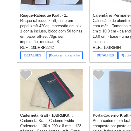
Risque-Rabisque Kraft - 1...
Calendário Permanen
Risque-rabisque kraft, base em
Calendário de alumíni
papel kraft 420gr, impressão em silk
com mês - Tamanho tot
1 cor já incluso, bloco com 50 folhas
cm x 10,0 cm - calend
em papel off-set 70gr, sem
10,0 cm - base - uma 
impressão, medidas: 8,...
inclusa.
REF.:
10BRRR2242
REF.:
10BR6494
DETALHES
colocar no carrinho
DETALHES
colo
Caderneta Kraft - 10BRMKK...
Porta-Caderno Kraft -
Caderneta Kraft, Caderno Estilo
Porta-caderno em kraft
Caderneta - 130 x 200 x 8 mm - 128
composto por pasta e