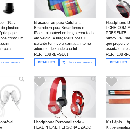
 - 10...
Braçadeiras para Celular ...
Headphone Do
de plástico.
Braçadeira para Smartfones e
FONE COM 
óprio papel
iPods, ajustável ao braço com fecho
PRESENTE - 
nciona como um
em velcro. A braçadeira possui
removível, ha
assim
isolante térmico e camada interna
que proporcio
mpeia...
aderente deixando o celul...
escuta e alt
grave...
REF.:
10BRBRSE01
REF.:
10BRF
car no carrinho
DETALHES
colocar no carrinho
DETALHES
brável...
Headphone Personalizado -...
Kit Lápis + A
de
HEADPHONE PERSONALIZADO
Kit personaliz