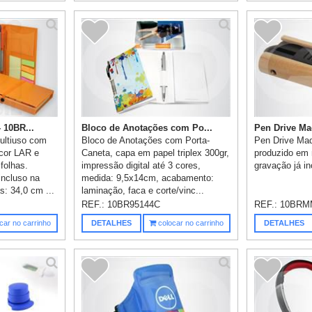
 10BR...
Bloco de Anotações com Po...
Pen Drive Ma
ultiuso com
Bloco de Anotações com Porta-
Pen Drive Mad
 cor LAR e
Caneta, capa em papel triplex 300gr,
produzido em 
folhas.
impressão digital até 3 cores,
gravação já in
incluso na
medida: 9,5x14cm, acabamento:
s: 34,0 cm ...
laminação, faca e corte/vinc...
REF.:
10BR95144C
REF.:
10BRM
car no carrinho
DETALHES
colocar no carrinho
DETALHES