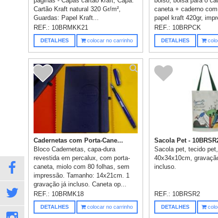
páginas - Capas cartão kraft, Capa:
bolso, bolsa para o ca
Cartão Kraft natural 320 Gr/m²,
caneta + caderno co
Guardas: Papel Kraft...
papel kraft 420gr, impr
REF.:
10BRMKK21
REF.:
10BRPCK
DETALHES
colocar no carrinho
DETALHES
colo
Cadernetas com Porta-Cane...
Sacola Pet - 10BRSR
Bloco Cadernetas, capa-dura
Sacola pet, tecido pet
revestida em percalux, com porta-
40x34x10cm, gravação
caneta, miolo com 80 folhas, sem
incluso.
impressão. Tamanho: 14x21cm. 1
gravação já incluso. Caneta op...
REF.:
10BRMK18
REF.:
10BRSR2
DETALHES
colocar no carrinho
DETALHES
colo