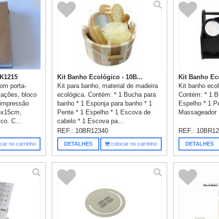
LK1215
Kit Banho Ecológico - 10B...
Kit Banho Eco
com porta-
Kit para banho, material de madeira
Kit banho eco
tações, bloco
ecológica. Contém: * 1 Bucha para
Contém: * 1 B
 impressão
banho * 1 Esponja para banho * 1
Espelho * 1 P
,5x15cm,
Pente * 1 Espelho * 1 Escova de
Massageador I
co. C...
cabelo * 1 Escova pa...
REF.:
10BR12340
REF.:
10BR12
car no carrinho
DETALHES
colocar no carrinho
DETALHES