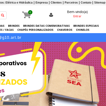
os: Elétrica e Hidráulica
Empresa
Clientes
Parceiros
Contato
Sitemap
Bem-vindo(a)
0
Entrar
HAS
BRINDES
BRINDES DATAS COMEMORATIVAS
BRINDES ESPECIAIS
S / FACAS
CHAPÉU PERSONALIZADOS
CHAVEIROS
CHINELOS
ERSONALIZADAS
GRÁFICA
GUARDA-CHUVAS
KITS
LANÇAMENTOS
@g10.art.br