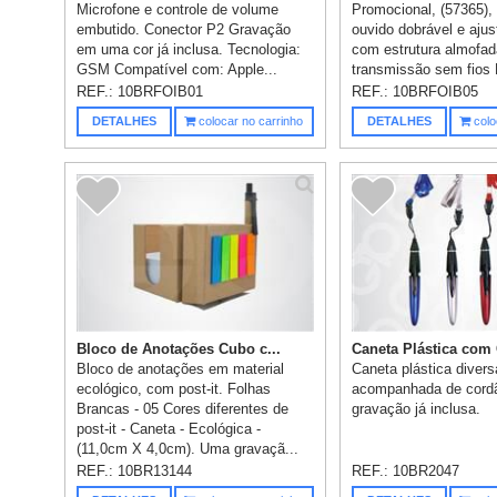
Microfone e controle de volume
Promocional, (57365),
embutido. Conector P2 Gravação
ouvido dobrável e aju
em uma cor já inclusa. Tecnologia:
com estrutura almofad
GSM Compatível com: Apple...
transmissão sem fios 
leitor de c...
REF.:
10BRFOIB01
REF.:
10BRFOIB05
DETALHES
colocar no carrinho
DETALHES
colo
Bloco de Anotações Cubo c...
Caneta Plástica com 
Bloco de anotações em material
Caneta plástica divers
ecológico, com post-it. Folhas
acompanhada de cord
Brancas - 05 Cores diferentes de
gravação já inclusa.
post-it - Caneta - Ecológica -
(11,0cm X 4,0cm). Uma gravaçã...
REF.:
10BR13144
REF.:
10BR2047