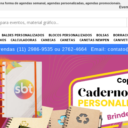
 na forma de agendas semanal, agendas personalizadas, agendas promocionais.
Event
BALDES PERSONALIZADOS
BLOCOS PERSONALIZADOS
BOLSAS
BORRAC
NOS
CALCULADORAS
CANECAS
CANETAS
CANETAS NEWPEN
CANIVETE
POS
ELETRÔNICOS
EMBALAGENS
ESCRITÓRIO
EVENTOS
GARRAFAS P
vendas (11) 2986-9535 ou 2762-4664
Email:
contato
LÁPIS