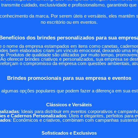
ransmite cuidado, exclusividade e profissionalismo, garantindo qu
conhecimento da marca. Por serem úteis e versáteis, eles mantêm su
no escritório ou em eventos.
Benefícios dos brindes personalizados para sua empres
o e o nome da empresa estampados em itens como canetas, cadernos e
indes bem elaborados criam um vínculo emocional, deixando uma imp
zo
: Produtos de qualidade são utilizados por muito tempo, promoven
: Ao oferecer brindes criativos e personalizados, sua empresa se d
s reforçam o compromisso da empresa com questões ambientais, atr
Brindes promocionais para sua empresa e eventos
a algumas opções populares que podem fazer a diferença em sua estr
Clássicos e Versáteis
alizadas
: Ideais para distribuir em eventos corporativos e campan
ões e Cadernos Personalizados
: Úteis e elegantes, perfeitos para e
zados
: Econômicos e criativos, combinam com campanhas sustentáv
Sofisticados e Exclusivos