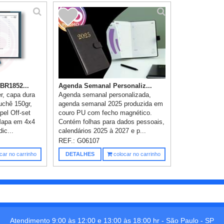
BR1852...
Agenda Semanal Personaliz...
, capa dura
Agenda semanal personalizada,
uchê 150gr,
agenda semanal 2025 produzida em
pel Off-set
couro PU com fecho magnético.
Mapa em 4x4
Contém folhas para dados pessoais,
ic...
calendários 2025 à 2027 e p...
REF.:
G06107
car no carrinho
DETALHES
colocar no carrinho
Atendimento 9:00 às 12:00 e 13:00 às 18:00 hr -
São Paulo
-
SP