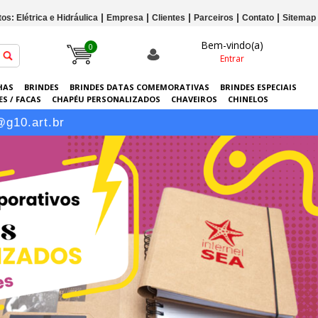
os: Elétrica e Hidráulica
Empresa
Clientes
Parceiros
Contato
Sitemap
Bem-vindo(a)
0
Entrar
HAS
BRINDES
BRINDES DATAS COMEMORATIVAS
BRINDES ESPECIAIS
S / FACAS
CHAPÉU PERSONALIZADOS
CHAVEIROS
CHINELOS
ERSONALIZADAS
GRÁFICA
GUARDA-CHUVAS
KITS
LANÇAMENTOS
@g10.art.br