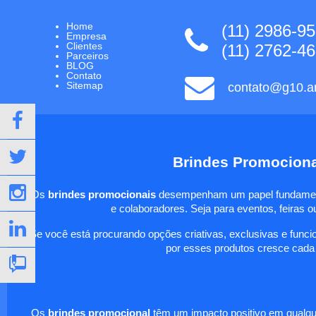
Home
(11) 2986-9
Empresa
Clientes
(11) 2762-4
Parceiros
BLOG
Contato
Sitemap
contato@g10.ar
Brindes Promociona
Os
brindes promocionais
desempenham um papel fundamental
e colaboradores. Seja para eventos, feiras o
Se você está procurando opções criativas, exclusivas e funci
por esses produtos cresce cada
Os
brindes promocional
têm um impacto positivo em qualqu