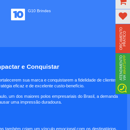
G10 Brindes
O
R
Ç
A
M
E
N
T
O
P
R
Á
T
I
C
O
WHATSAPP
A
T
N
D
I
M
E
N
T
O
V
I
A
pactar e Conquistar
E
alecerem sua marca e conquistarem a fidelidade de clientes
atégia eficaz e de excelente custo-benefício.
aulo, um dos maiores polos empresariais do Brasil, a demanda
causar uma impressão duradoura.
as também criam um vínculo emocional com os destinatários.