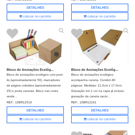
DETALHES
DETALHES
colocar no carrinho
colocar no carrinho
Bloco de Anotações Ecológ...
Bloco de Anotações Ecológ...
Bloco de anotações ecológico,
Bloco de anotações ecológico com post-
acompanha caneta. Contém 80
its (aproximadamente 50), marcadores
páginas. Medidas: 21,0cm x 17,0cm.
de página coloridos (aproximadamente
Gravação em 1 cor na capa já incluso,
25) e porta canetas. Bloco nas cores
gravação da caneta opcio...
verde...
REF.:
10BR12241
REF.:
10BR12516
DETALHES
DETALHES
colocar no carrinho
colocar no carrinho