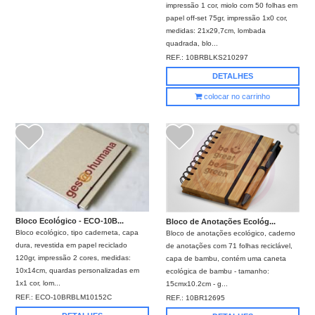
impressão 1 cor, miolo com 50 folhas em
papel off-set 75gr, impressão 1x0 cor,
medidas: 21x29,7cm, lombada
quadrada, blo...
REF.:
10BRBLKS210297
DETALHES
colocar no carrinho
Bloco Ecológico - ECO-10B...
Bloco de Anotações Ecológ...
Bloco ecológico, tipo caderneta, capa
Bloco de anotações ecológico, caderno
dura, revestida em papel reciclado
de anotações com 71 folhas reciclável,
120gr, impressão 2 cores, medidas:
capa de bambu, contém uma caneta
10x14cm, quardas personalizadas em
ecológica de bambu - tamanho:
1x1 cor, lom...
15cmx10.2cm - g...
REF.:
ECO-10BRBLM10152C
REF.:
10BR12695