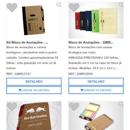
Kit Bloco de Anotações - ...
Bloco de Anotações - 10BR...
Bloco de anotações e caneta
Bloco de Anotações com caneta
ecológicos, calculadora solar e post-it
Ecológica nas cores
colorido. Contém aproximadamente 55
AMA/AZUL/PRE/VD/VM e 120 folhas.
folhas - uma gravação em uma cor já
Gravação em 1 cor na capa do bloco já
incluso.
incluso. Medidas: 19,5 cm x 14,0 c...
REF.:
10BR12737
REF.:
10BR13005
DETALHES
DETALHES
colocar no carrinho
colocar no carrinho