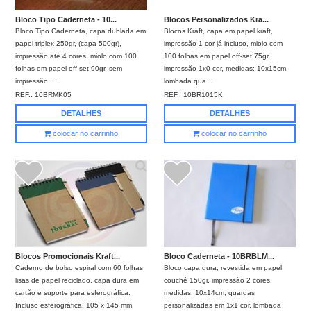
Bloco Tipo Caderneta - 10...
Blocos Personalizados Kra...
Bloco Tipo Caderneta, capa dublada em
Blocos Kraft, capa em papel kraft,
papel triplex 250gr, (capa 500gr),
impressão 1 cor já incluso, miolo com
impressão até 4 cores, miolo com 100
100 folhas em papel off-set 75gr,
folhas em papel off-set 90gr, sem
impressão 1x0 cor, medidas: 10x15cm,
impressão. ...
lombada qua...
REF.:
10BRMK05
REF.:
10BR1015K
DETALHES
DETALHES
colocar no carrinho
colocar no carrinho
Bloco Caderneta - 10BRBLM...
Blocos Promocionais Kraft...
Bloco capa dura, revestida em papel
Caderno de bolso espiral com 60 folhas
couchê 150gr, impressão 2 cores,
lisas de papel reciclado, capa dura em
medidas: 10x14cm, quardas
cartão e suporte para esferográfica.
personalizadas em 1x1 cor, lombada
Incluso esferográfica. 105 x 145 mm.