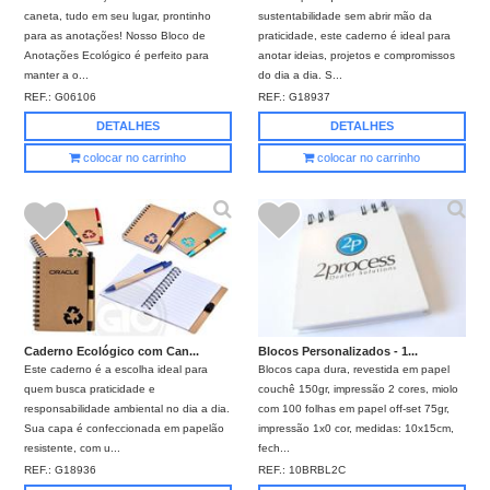
caneta, tudo em seu lugar, prontinho
sustentabilidade sem abrir mão da
para as anotações! Nosso Bloco de
praticidade, este caderno é ideal para
Anotações Ecológico é perfeito para
anotar ideias, projetos e compromissos
manter a o...
do dia a dia. S...
REF.:
G06106
REF.:
G18937
DETALHES
DETALHES
colocar no carrinho
colocar no carrinho
Blocos Personalizados - 1...
Caderno Ecológico com Can...
Blocos capa dura, revestida em papel
Este caderno é a escolha ideal para
couchê 150gr, impressão 2 cores, miolo
quem busca praticidade e
com 100 folhas em papel off-set 75gr,
responsabilidade ambiental no dia a dia.
impressão 1x0 cor, medidas: 10x15cm,
Sua capa é confeccionada em papelão
fech...
resistente, com u...
REF.:
10BRBL2C
REF.:
G18936