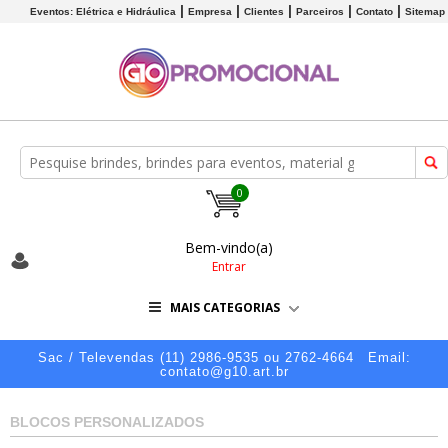
Eventos: Elétrica e Hidráulica
Empresa
Clientes
Parceiros
Contato
Sitemap
0
Bem-vindo(a)
Entrar
MAIS CATEGORIAS
Sac / Televendas (11) 2986-9535 ou 2762-4664
Email:
contato@g10.art.br
BLOCOS PERSONALIZADOS