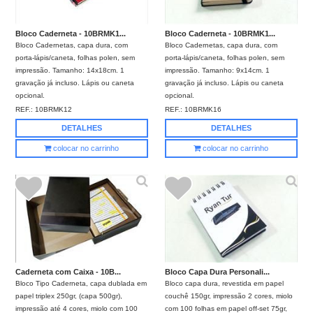
Bloco Caderneta - 10BRMK1...
Bloco Caderneta - 10BRMK1...
Bloco Cadernetas, capa dura, com
Bloco Cadernetas, capa dura, com
porta-lápis/caneta, folhas polen, sem
porta-lápis/caneta, folhas polen, sem
impressão. Tamanho: 14x18cm. 1
impressão. Tamanho: 9x14cm. 1
gravação já incluso. Lápis ou caneta
gravação já incluso. Lápis ou caneta
opcional.
opcional.
REF.:
10BRMK12
REF.:
10BRMK16
DETALHES
DETALHES
colocar no carrinho
colocar no carrinho
Caderneta com Caixa - 10B...
Bloco Capa Dura Personali...
Bloco Tipo Caderneta, capa dublada em
Bloco capa dura, revestida em papel
papel triplex 250gr, (capa 500gr),
couchê 150gr, impressão 2 cores, miolo
impressão até 4 cores, miolo com 100
com 100 folhas em papel off-set 75gr,