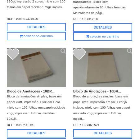
120gr, impressão 2 cores, miolo com 100
transparente. Bloco com
folhas em papel reciclado 75gr, impres...
aproximadamente 60 folhas brancas.
Marcadores de pági...
REF.:
10BRECO1015
REF.:
10BR12518
DETALHES
DETALHES
colocar no carrinho
colocar no carrinho
Bloco de Anotações - 10BR...
Bloco de Anotações - 10BR...
Bloco de anotações simples, base em
Bloco de anotações simples, base em
papel kraft, impressão 1 silk em 1 cor,
papel kraft, impressão em silk 1 cor já
miolo com 100 folhas em papel reciclado
incluso, miolo com 100 folhas em papel
75gr, impressão 1x0 cor, medidas:
reciclado 75gr, impressão 1x0 cor,
10x15...
medid...
REF.:
10BRK1015
REF.:
10BRK1521
DETALHES
DETALHES