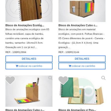
Bloco de Anotações Ecológ...
Bloco de Anotações Cubo c...
Bloco de anotações ecológico com 65
Bloco de anotações em material
folhas reciclável, capa de bambu,
ecológico, com post-it. Folhas Brancas -
contém uma caneta ecológica de
05 Cores diferentes de post-it - Caneta -
bambu, tamanho: 18cmx15.5cm.
Ecológica - (11,0cm X 4,0cm). Uma
Gravação em 1 cor já incl...
gravaçã...
REF.:
10BR12694
REF.:
10BR13144
DETALHES
DETALHES
colocar no carrinho
colocar no carrinho
Bloco de Anotações Cubo c...
Bloco de Anotações c/ Pos...