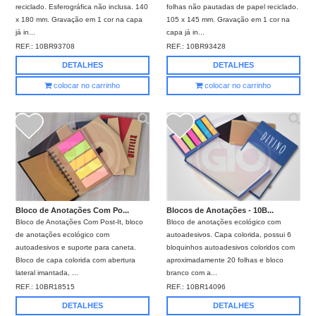
reciclado. Esferográfica não inclusa. 140
folhas não pautadas de papel reciclado.
x 180 mm. Gravação em 1 cor na capa
105 x 145 mm. Gravação em 1 cor na
já in...
capa já in...
REF.:
10BR93708
REF.:
10BR93428
DETALHES
DETALHES
colocar no carrinho
colocar no carrinho
Bloco de Anotações Com Po...
Blocos de Anotações - 10B...
Bloco de Anotações Com Post-It, bloco
Bloco de anotações ecológico com
de anotações ecológico com
autoadesivos. Capa colorida, possui 6
autoadesivos e suporte para caneta.
bloquinhos autoadesivos coloridos com
Bloco de capa colorida com abertura
aproximadamente 20 folhas e bloco
lateral imantada, ...
branco com a...
REF.:
10BR18515
REF.:
10BR14096
DETALHES
DETALHES