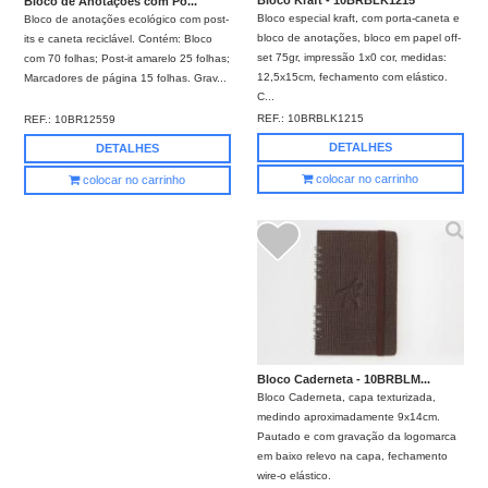
Bloco Kraft - 10BRBLK1215
Bloco de Anotações com Po...
Bloco especial kraft, com porta-caneta e
Bloco de anotações ecológico com post-
bloco de anotações, bloco em papel off-
its e caneta reciclável. Contém: Bloco
set 75gr, impressão 1x0 cor, medidas:
com 70 folhas; Post-it amarelo 25 folhas;
12,5x15cm, fechamento com elástico.
Marcadores de página 15 folhas. Grav...
C...
REF.:
10BRBLK1215
REF.:
10BR12559
DETALHES
DETALHES
colocar no carrinho
colocar no carrinho
Bloco Caderneta - 10BRBLM...
Bloco Caderneta, capa texturizada,
medindo aproximadamente 9x14cm.
Pautado e com gravação da logomarca
em baixo relevo na capa, fechamento
wire-o elástico.