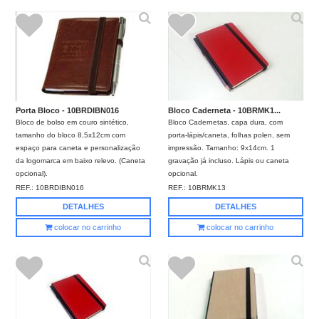
Porta Bloco - 10BRDIBN016
Bloco Caderneta - 10BRMK1...
Bloco de bolso em couro sintético,
Bloco Cadernetas, capa dura, com
tamanho do bloco 8,5x12cm com
porta-lápis/caneta, folhas polen, sem
espaço para caneta e personalização
impressão. Tamanho: 9x14cm. 1
da logomarca em baixo relevo. (Caneta
gravação já incluso. Lápis ou caneta
opcional).
opcional.
REF.:
10BRDIBN016
REF.:
10BRMK13
DETALHES
DETALHES
colocar no carrinho
colocar no carrinho