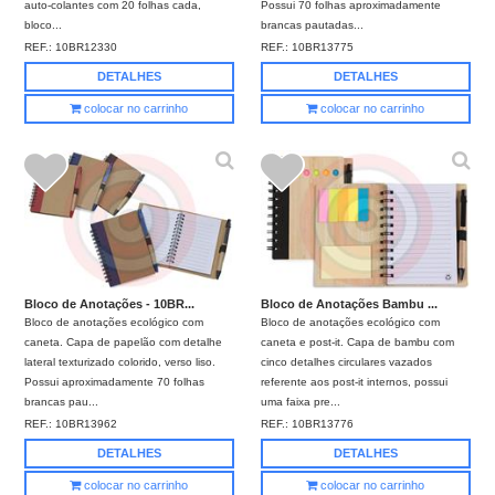
auto-colantes com 20 folhas cada,
Possui 70 folhas aproximadamente
bloco...
brancas pautadas...
REF.:
10BR12330
REF.:
10BR13775
DETALHES
DETALHES
colocar no carrinho
colocar no carrinho
Bloco de Anotações - 10BR...
Bloco de Anotações Bambu ...
Bloco de anotações ecológico com
Bloco de anotações ecológico com
caneta. Capa de papelão com detalhe
caneta e post-it. Capa de bambu com
lateral texturizado colorido, verso liso.
cinco detalhes circulares vazados
Possui aproximadamente 70 folhas
referente aos post-it internos, possui
brancas pau...
uma faixa pre...
REF.:
10BR13962
REF.:
10BR13776
DETALHES
DETALHES
colocar no carrinho
colocar no carrinho