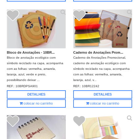
Bloco de Anotações - 10BR...
Caderno de Anotações Prom...
Bloco de anotação ecológico com
Caderno de Anotações Promocional,
símbolo reciclado na capa, acompanha
caderno de anotação ecológico com
com as folhas: vermelha, amarela,
símbolo reciclado na capa, acompanha
laranja, azul, verde e preto,
com as folhas: vermelha, amarela,
possibilitando deixar ...
laranja, azul, v...
REF.:
10BRDPSA901
REF.:
10BR12242
DETALHES
DETALHES
colocar no carrinho
colocar no carrinho