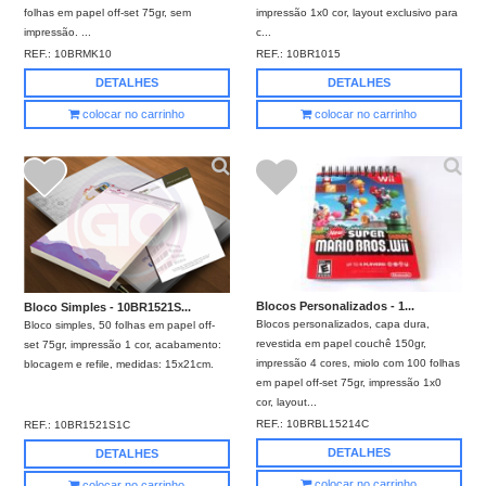
folhas em papel off-set 75gr, sem
impressão 1x0 cor, layout exclusivo para
impressão. ...
c...
REF.:
10BRMK10
REF.:
10BR1015
DETALHES
DETALHES
colocar no carrinho
colocar no carrinho
Blocos Personalizados - 1...
Bloco Simples - 10BR1521S...
Blocos personalizados, capa dura,
Bloco simples, 50 folhas em papel off-
revestida em papel couchê 150gr,
set 75gr, impressão 1 cor, acabamento:
impressão 4 cores, miolo com 100 folhas
blocagem e refile, medidas: 15x21cm.
em papel off-set 75gr, impressão 1x0
cor, layout...
REF.:
10BRBL15214C
REF.:
10BR1521S1C
DETALHES
DETALHES
colocar no carrinho
colocar no carrinho