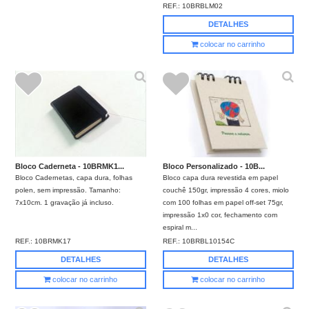
REF.:
10BRBLM02
DETALHES
colocar no carrinho
Bloco Caderneta - 10BRMK1...
Bloco Personalizado - 10B...
Bloco Cadernetas, capa dura, folhas
Bloco capa dura revestida em papel
polen, sem impressão. Tamanho:
couchê 150gr, impressão 4 cores, miolo
7x10cm. 1 gravação já incluso.
com 100 folhas em papel off-set 75gr,
impressão 1x0 cor, fechamento com
espiral m...
REF.:
10BRMK17
REF.:
10BRBL10154C
DETALHES
DETALHES
colocar no carrinho
colocar no carrinho