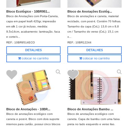
Bloco Ecológico - 10BR951...
Bloco de Anotações Ecológ...
Bloco de Anotações com Porta-Caneta,
Bloco de anotações e caneta, material
capa em papel kraft 420gr, impressão
reciclado, com post-it. Contém 70 folhas.
em silk 1 cor já incluso, medida:
Tamanho da capa (CxL): 13,6 cm x 8,8
9,5x14cm, acabamento: laminação, faca
cm / Tamanho do verso (CxL): 15,1 cm
e corte/v...
x...
REF.:
10BR9514ECO
REF.:
10BR12244
DETALHES
DETALHES
colocar no carrinho
colocar no carrinho
Bloco de Anotações - 10BR...
Bloco de Anotações Bambu ...
Bloco de anotações ecológico com
Bloco de anotações ecológico com
caneta e post-it. Bloco com dois suporte
caneta. Capa de bambu com uma faixa
internos para cartão, possui cinco blocos
preta no lado esquerdo e verso liso.