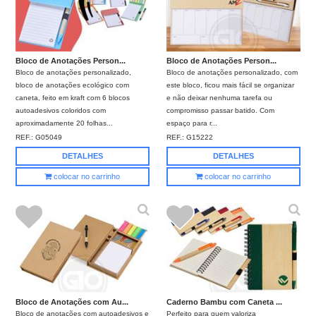
Bloco de Anotações Person...
Bloco de Anotações Person...
Bloco de anotações personalizado,
Bloco de anotações personalizado, com
bloco de anotações ecológico com
este bloco, ficou mais fácil se organizar
caneta, feito em kraft com 6 blocos
e não deixar nenhuma tarefa ou
autoadesivos coloridos com
compromisso passar batido. Com
aproximadamente 20 folhas...
espaço para r...
REF.:
G05049
REF.:
G15222
DETALHES
DETALHES
colocar no carrinho
colocar no carrinho
Bloco de Anotações com Au...
Caderno Bambu com Caneta ...
Bloco de anotações com autoadesivos e
Perfeito para quem valoriza