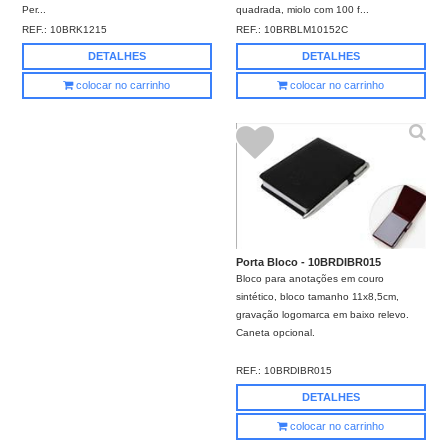
quadrada, miolo com 100 f...
Per...
REF.:
10BRBLM10152C
REF.:
10BRK1215
DETALHES
DETALHES
colocar no carrinho
colocar no carrinho
Porta Bloco - 10BRDIBR015
Bloco para anotações em couro
sintético, bloco tamanho 11x8,5cm,
gravação logomarca em baixo relevo.
Caneta opcional.
REF.:
10BRDIBR015
DETALHES
colocar no carrinho