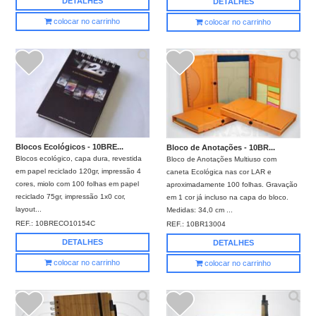
DETALHES
DETALHES
colocar no carrinho
colocar no carrinho
Blocos Ecológicos - 10BRE...
Bloco de Anotações - 10BR...
Blocos ecológico, capa dura, revestida
Bloco de Anotações Multiuso com
em papel reciclado 120gr, impressão 4
caneta Ecológica nas cor LAR e
cores, miolo com 100 folhas em papel
aproximadamente 100 folhas. Gravação
reciclado 75gr, impressão 1x0 cor,
em 1 cor já incluso na capa do bloco.
layout...
Medidas: 34,0 cm ...
REF.:
10BRECO10154C
REF.:
10BR13004
DETALHES
DETALHES
colocar no carrinho
colocar no carrinho