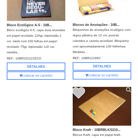
Blocos de Anotações - 10B...
Bloco Ecológico A-5 - 10B...
Bloquinhos de anotações ecológico com
Bloco ecológico A-5, capa dura revestida
régua plástica de 12 cm, post-its
em papel reciclado 120gr, impressão 1
coloridos e caneta reciclável. Bloquinho
cor, miolo com 100 folhas em papel
com aproximadamente 130 folhinhas.
reciclado 75gr, impressão 1x0 cor,
Medidas...
medida...
REF.:
10BR12168V
REF.:
10BR15211CECO
DETALHES
DETALHES
colocar no carrinho
colocar no carrinho
Bloco Kraft - 10BRBLKS210...
Blocos Kraft, capa em papel kraft,