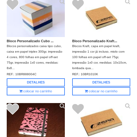
Bloco Personalizado Cubo ...
Bloco Personalizado Kraft...
Blocos personalizados caixa tipo cubo,
Blocos Kraft, capa em papel kraft,
caixa em papel triplex 300gr, impressão
impressão 1 cor já incluso, miolo com
4 cores, 800 folhas em papel off-set
100 folhas em papel off-set 75gr,
75gr, impressão 1x0 cores, medidas:
impressão 1x0 cor, medidas: 10x10cm,
8x8...
lombada qua...
REF.:
10BR888004C
REF.:
10BR1010K
DETALHES
DETALHES
colocar no carrinho
colocar no carrinho