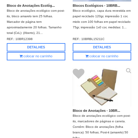
Blocos Ecológicos - 10BRB...
Bloco de Anotações Ecológ...
Bloco ecológico, capa dura revestida em
Bloco de anotações ecológico com post-
papel reciclado 120gr, impressão 1 cor,
its, bloco amarelo tem 25 folhas.
miolo com 100 folhas em papel reciclado
Marcador de página tem
75gr, impressão 1x0 cor, medidas: 1...
aproximadamente 20 folhas. Tamanho
total (CxL): (Aberto), 21...
REF.:
10BRBL15211C
REF.:
10BR12398
DETALHES
DETALHES
colocar no carrinho
colocar no carrinho
Bloco de Anotações - 10BR...
Bloco de anotações ecológico com post-
its, marcadores de páginas e caneta.
Contém: Bloco de anotações (folha
branca): 50 folhas; Post-it (amarelo) 50
folha...