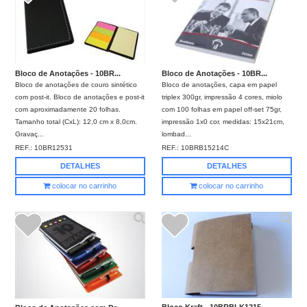
Bloco de Anotações - 10BR...
Bloco de Anotações - 10BR...
Bloco de anotações de couro sintético
Bloco de anotações, capa em papel
com post-it. Bloco de anotações e post-it
triplex 300gr, impressão 4 cores, miolo
com aproximadamente 20 folhas.
com 100 folhas em papel off-set 75gr,
Tamanho total (CxL): 12,0 cm x 8,0cm.
impressão 1x0 cor, medidas: 15x21cm,
Gravaç...
lombad...
REF.:
10BR12531
REF.:
10BRB15214C
DETALHES
DETALHES
colocar no carrinho
colocar no carrinho