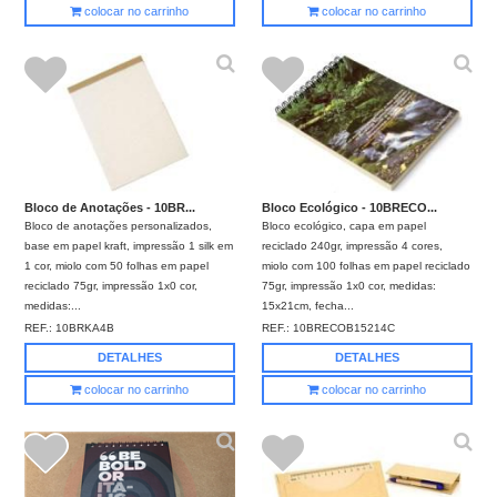
colocar no carrinho
colocar no carrinho
Bloco de Anotações - 10BR...
Bloco Ecológico - 10BRECO...
Bloco de anotações personalizados,
Bloco ecológico, capa em papel
base em papel kraft, impressão 1 silk em
reciclado 240gr, impressão 4 cores,
1 cor, miolo com 50 folhas em papel
miolo com 100 folhas em papel reciclado
reciclado 75gr, impressão 1x0 cor,
75gr, impressão 1x0 cor, medidas:
medidas:...
15x21cm, fecha...
REF.:
10BRKA4B
REF.:
10BRECOB15214C
DETALHES
DETALHES
colocar no carrinho
colocar no carrinho