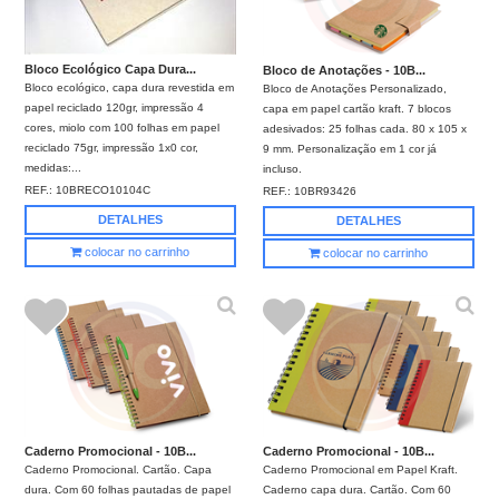
Bloco Ecológico Capa Dura...
Bloco de Anotações - 10B...
Bloco ecológico, capa dura revestida em
Bloco de Anotações Personalizado,
papel reciclado 120gr, impressão 4
capa em papel cartão kraft. 7 blocos
cores, miolo com 100 folhas em papel
adesivados: 25 folhas cada. 80 x 105 x
reciclado 75gr, impressão 1x0 cor,
9 mm. Personalização em 1 cor já
medidas:...
incluso.
REF.:
10BRECO10104C
REF.:
10BR93426
DETALHES
DETALHES
colocar no carrinho
colocar no carrinho
Caderno Promocional - 10B...
Caderno Promocional - 10B...
Caderno Promocional. Cartão. Capa
Caderno Promocional em Papel Kraft.
dura. Com 60 folhas pautadas de papel
Caderno capa dura. Cartão. Com 60