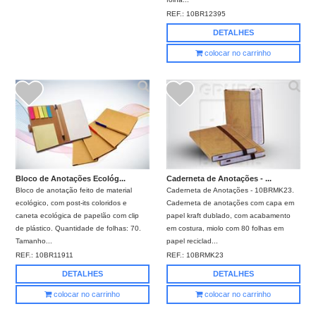
REF.:
10BR12395
DETALHES
colocar no carrinho
Bloco de Anotações Ecológ...
Caderneta de Anotações - ...
Bloco de anotação feito de material
Caderneta de Anotações - 10BRMK23.
ecológico, com post-its coloridos e
Caderneta de anotações com capa em
caneta ecológica de papelão com clip
papel kraft dublado, com acabamento
de plástico. Quantidade de folhas: 70.
em costura, miolo com 80 folhas em
Tamanho...
papel reciclad...
REF.:
10BR11911
REF.:
10BRMK23
DETALHES
DETALHES
colocar no carrinho
colocar no carrinho