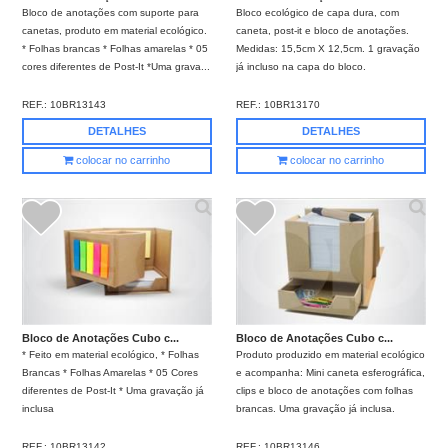
Bloco de anotações com suporte para
Bloco ecológico de capa dura, com
canetas, produto em material ecológico.
caneta, post-it e bloco de anotações.
* Folhas brancas * Folhas amarelas * 05
Medidas: 15,5cm X 12,5cm. 1 gravação
cores diferentes de Post-It *Uma grava...
já incluso na capa do bloco.
REF.:
10BR13143
REF.:
10BR13170
DETALHES
DETALHES
colocar no carrinho
colocar no carrinho
Bloco de Anotações Cubo c...
Bloco de Anotações Cubo c...
* Feito em material ecológico, * Folhas
Produto produzido em material ecológico
Brancas * Folhas Amarelas * 05 Cores
e acompanha: Mini caneta esferográfica,
diferentes de Post-It * Uma gravação já
clips e bloco de anotações com folhas
inclusa
brancas. Uma gravação já inclusa.
REF.:
10BR13142
REF.:
10BR13146