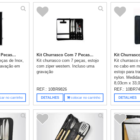
Pecas...
Kit Churrasco Com 7 Pecas...
Kit Churrasco
eças de Inox,
Kit churrasco com 7 peças, estojo
Kit churrasco
Gravação em
com ziper western. Incluso uma
no cabo em m
gravação
estojo para tr
nylon. Medida
8,03cm x 33,0
REF.:
10BR9826
REF.:
10BR74
car no carrinho
DETALHES
colocar no carrinho
DETALHES