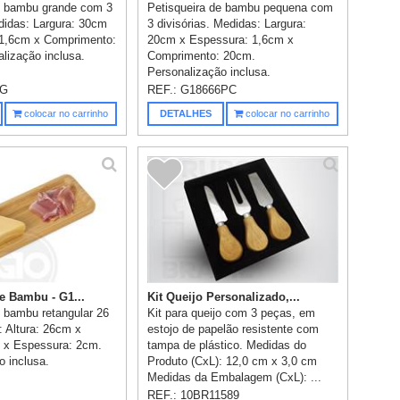
e bambu grande com 3
Petisqueira de bambu pequena com
edidas: Largura: 30cm
3 divisórias. Medidas: Largura:
 1,6cm x Comprimento:
20cm x Espessura: 1,6cm x
lização inclusa.
Comprimento: 20cm.
Personalização inclusa.
6G
REF.:
G18666PC
colocar no carrinho
DETALHES
colocar no carrinho
e Bambu - G1...
Kit Queijo Personalizado,...
e bambu retangular 26
Kit para queijo com 3 peças, em
: Altura: 26cm x
estojo de papelão resistente com
 x Espessura: 2cm.
tampa de plástico. Medidas do
o inclusa.
Produto (CxL): 12,0 cm x 3,0 cm
Medidas da Embalagem (CxL): ...
REF.:
10BR11589