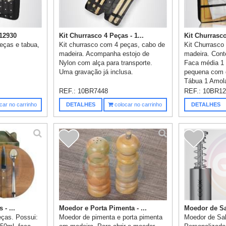
R12930
Kit Churrasco 4 Peças - 1...
Kit Churrasco
eças e tabua,
Kit churrasco com 4 peças, cabo de
Kit Churrasco
madeira. Acompanha estojo de
madeira. Cont
Nylon com alça para transporte.
Faca média 1
Uma gravação já inclusa.
pequena com d
Tábua 1 Amola
REF.:
10BR7448
REF.:
10BR12
car no carrinho
DETALHES
colocar no carrinho
DETALHES
 - ...
Moedor e Porta Pimenta - ...
Moedor de Sal
eças. Possui:
Moedor de pimenta e porta pimenta
Moedor de Sa