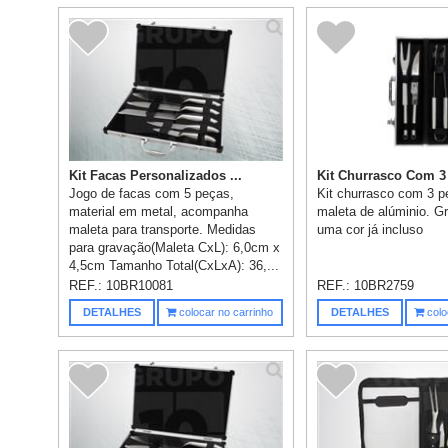
Kit Facas Personalizados ...
Kit Churrasco Com 3 
Jogo de facas com 5 peças,
Kit churrasco com 3 p
material em metal, acompanha
maleta de alúminio. 
maleta para transporte. Medidas
uma cor já incluso
para gravação(Maleta CxL): 6,0cm x
4,5cm Tamanho Total(CxLxA): 36,...
REF.:
10BR10081
REF.:
10BR2759
DETALHES
colocar no carrinho
DETALHES
colo