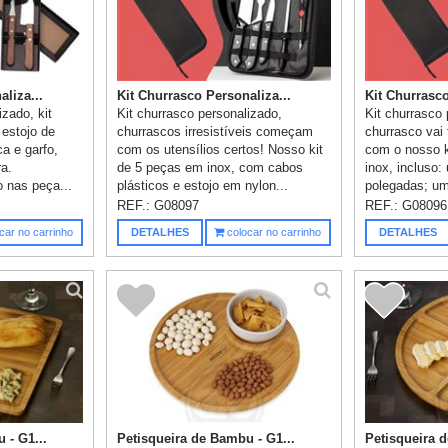
liza...
Kit Churrasco Personaliza...
Kit Churrasco
izado, kit
Kit churrasco personalizado,
Kit churrasco 
estojo de
churrascos irresistíveis começam
churrasco vai 
ca e garfo,
com os utensílios certos! Nosso kit
com o nosso k
ra.
de 5 peças em inox, com cabos
inox, incluso:
o nas peça...
plásticos e estojo em nylon...
polegadas; um
REF.:
G08097
REF.:
G08096
car no carrinho
DETALHES
colocar no carrinho
DETALHES
 - G1...
Petisqueira de Bambu - G1...
Petisqueira d