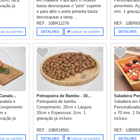
350ml, faca,
em madeira. Para abrir o moedor
Personalizado.
avação já
basta desrosquear o "pino" superior
pimenteiro. A
e para abrir o porta pimenta basta
mm. 1 gravação
desrosquear a tamp...
REF.:
10BR12276
REF.:
10BR93
car no carrinho
DETALHES
colocar no carrinho
DETALHES
anale...
Petisqueira de Bambu - 10...
Saladeira Per
naleta e
Petisqueira de bambu.
Saladeira em
Comprimento:
Comprimento: 20cm x Largura:
Personalizada
cm x
20cm x Espessura: 2cm. 1
x 70 mm. 1 Gr
avação já
gravação já incluso.
incluso.
REF.:
10BR18581
REF.:
10BR93
car no carrinho
DETALHES
colocar no carrinho
DETALHES