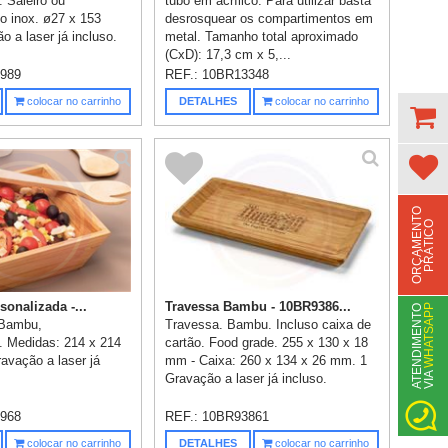
 Saleiro ou
tubo em acrílico. Para utilizar basta
ço inox. ø27 x 153
desrosquear os compartimentos em
 a laser já incluso.
metal. Tamanho total aproximado
(CxD): 17,3 cm x 5,...
989
REF.:
10BR13348
colocar no carrinho
DETALHES
colocar no carrinho
O
R
Ç
A
M
E
N
T
O
P
R
Á
T
I
C
O
sonalizada -...
Travessa Bambu - 10BR9386...
WHATSAPP
A
T
N
D
I
M
E
N
T
O
V
I
A
 Bambu,
Travessa. Bambu. Incluso caixa de
. Medidas: 214 x 214
cartão. Food grade. 255 x 130 x 18
avação a laser já
mm - Caixa: 260 x 134 x 26 mm. 1
E
Gravação a laser já incluso.
968
REF.:
10BR93861
colocar no carrinho
DETALHES
colocar no carrinho