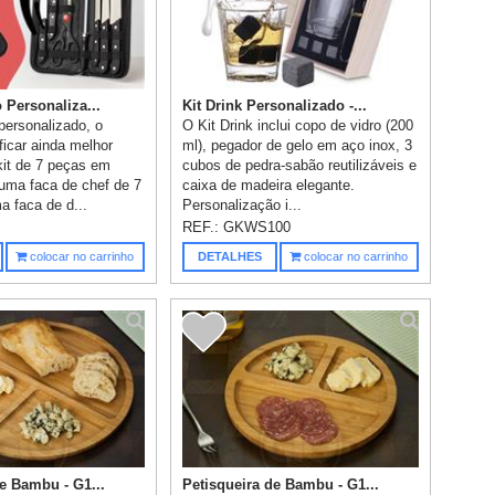
 Personaliza...
Kit Drink Personalizado -...
personalizado, o
O Kit Drink inclui copo de vidro (200
ficar ainda melhor
ml), pegador de gelo em aço inox, 3
it de 7 peças em
cubos de pedra-sabão reutilizáveis e
 uma faca de chef de 7
caixa de madeira elegante.
a faca de d...
Personalização i...
REF.:
GKWS100
colocar no carrinho
DETALHES
colocar no carrinho
e Bambu - G1...
Petisqueira de Bambu - G1...