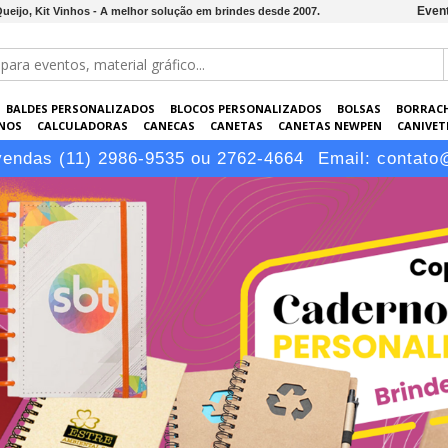
Event
ueijo, Kit Vinhos - A melhor solução em brindes desde 2007.
BALDES PERSONALIZADOS
BLOCOS PERSONALIZADOS
BOLSAS
BORRAC
NOS
CALCULADORAS
CANECAS
CANETAS
CANETAS NEWPEN
CANIVETE
POS
ELETRÔNICOS
EMBALAGENS
ESCRITÓRIO
EVENTOS
GARRAFAS P
vendas (11) 2986-9535 ou 2762-4664
Email:
contato
LÁPIS