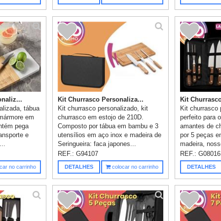
naliz...
Kit Churrasco Personaliza...
Kit Churrasco
alizada, tábua
Kit churrasco personalizado, kit
Kit churrasco 
 mármore em
churrasco em estojo de 210D.
perfeito para 
ontém pega
Composto por tábua em bambu e 3
amantes de c
ransporte e
utensílios em aço inox e madeira de
por 5 peças e
..
Seringueira: faca japones...
madeira, nosso 
REF.:
G94107
REF.:
G08016
car no carrinho
DETALHES
colocar no carrinho
DETALHES