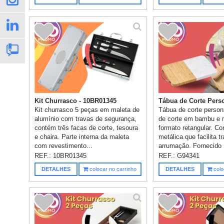
Kit Churrasco - 10BR01345
Tábua de Corte Perso
Kit churrasco 5 peças em maleta de
Tábua de corte person
alumínio com travas de segurança,
de corte em bambu e
contém três facas de corte, tesoura
formato retangular. C
e chaira. Parte interna da maleta
metálica que facilita t
com revestimento...
arrumação. Fornecido .
REF.:
10BR01345
REF.:
G94341
DETALHES
colocar no carrinho
DETALHES
colo