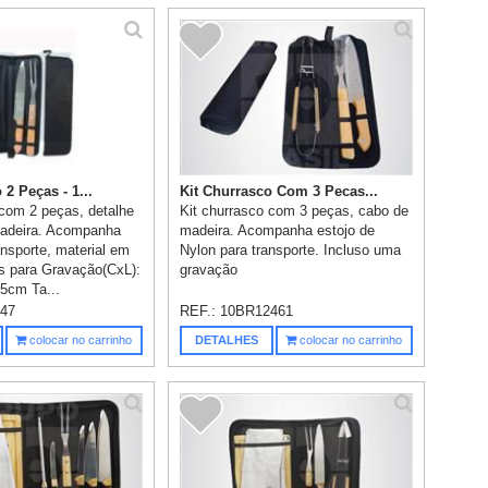
 2 Peças - 1...
Kit Churrasco Com 3 Pecas...
 com 2 peças, detalhe
Kit churrasco com 3 peças, cabo de
adeira. Acompanha
madeira. Acompanha estojo de
ansporte, material em
Nylon para transporte. Incluso uma
s para Gravação(CxL):
gravação
5cm Ta...
47
REF.:
10BR12461
colocar no carrinho
DETALHES
colocar no carrinho