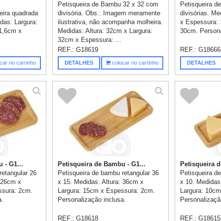
Petisqueira de Bambu 32 x 32 com
Petisqueira d
eira quadrada
divisória. Obs.: Imagem meramente
divisórias. M
das: Largura:
ilustrativa, não acompanha molheira.
x Espessura:
1,6cm x
Medidas: Altura: 32cm x Largura:
30cm. Persona
.
32cm x Espessura: ...
REF.:
G18619
REF.:
G1866
car no carrinho
DETALHES
colocar no carrinho
DETALHES
 - G1...
Petisqueira de Bambu - G1...
Petisqueira d
retangular 26
Petisqueira de bambu retangular 36
Petisqueira d
: 26cm x
x 15. Medidas: Altura: 36cm x
x 10. Medidas
ssura: 2cm.
Largura: 15cm x Espessura: 2cm.
Largura: 10cm
a.
Personalização inclusa.
Personalizaçã
REF.:
G18618
REF.:
G18615