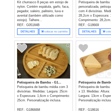
Kit churrasco 8 peças em estojo de
Petisqueira de bambu
nylon. Contém espátula, garfo, faca,
personalizada, petisqu
pegador, saleiro, paliteiro, luva e
com 4 divisórias. Medi
avental (também utilizado como
28,2cm x Espessura: 
estojo). Talhere...
Comprimento: 28,2cm
Personalizaçã...
REF.:
G05184B
REF.:
G18669
DETALHES
colocar no carrinho
DETALHES
colo
Petisqueira de Bambu - G1...
Petisqueira de Bambu
Petisqueira de bambu média com 3
Petisqueira de bambu 
divisórias. Medidas: Largura: 25cm
x 13. Medidas: Altura
x Espessura: 1,6cm x Comprimento:
Largura: 13cm x Espe
25cm. Personalização inclusa.
Personalização inclus
REF.:
G18666M
REF.:
G18616