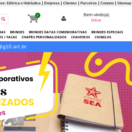
os: Elétrica e Hidráulica
Empresa
Clientes
Parceiros
Contato
Sitemap
Bem-vindo(a)
0
Entrar
HAS
BRINDES
BRINDES DATAS COMEMORATIVAS
BRINDES ESPECIAIS
S / FACAS
CHAPÉU PERSONALIZADOS
CHAVEIROS
CHINELOS
ERSONALIZADAS
GRÁFICA
GUARDA-CHUVAS
KITS
LANÇAMENTOS
@g10.art.br