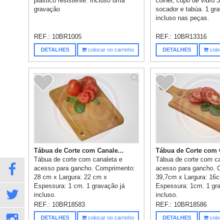
plástico resistente. Incluso uma
colher, copo de vidro 
gravação
socador e tabúa. 1 gr
incluso nas peças.
REF.:
10BR1005
REF.:
10BR13316
DETALHES
colocar no carrinho
DETALHES
colo
Tábua de Corte com Canale...
Tábua de Corte com C
Tábua de corte com canaleta e
Tábua de corte com ca
acesso para gancho. Comprimento:
acesso para gancho. 
28 cm x Largura: 22 cm x
39,7cm x Largura: 16
Espessura: 1 cm. 1 gravação já
Espessura: 1cm. 1 gr
incluso.
incluso.
REF.:
10BR18583
REF.:
10BR18586
DETALHES
colocar no carrinho
DETALHES
colo