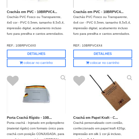
Crachás em PVC - 10BRPVC4...
Crachás em PVC - 10BRPVC4...
Crachás PVC Fosco ou Transparente,
Crachás PVC Fosco ou Transparente,
4x0 cor - PVC 0,5mm, tamanho 8,5x5,4,
4x4 cor - PVC 0,5mm, tamanho 8,5x5,4,
impressão digital, acabamento incluso
impressão digital, acabamento incluso
furo para presilha e cantos arrendados.
furo para presilha e cantos arrendados.
REF.:
10BRPVC4X0
REF.:
10BRPVC4X4
DETALHES
DETALHES
colocar no carrinho
colocar no carrinho
Porta Crachá Rígido - 10B...
Crachá em Papel Kraft - C...
Porta crachá - Injetado em polipropileno
Crachá personalizado com cordão,
(material rígido) com formato único para
confeccionado em papel kraft 420gr,
crachá com posição CONJUGADA, para
impressão em silk 1 cor já incluso,