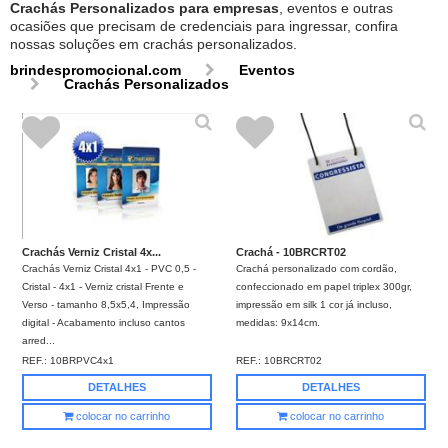
Crachás Personalizados para empresas
, eventos e outras
ocasiões que precisam de credenciais para ingressar, confira
nossas soluções em crachás personalizados.
brindespromocional.com
Eventos
Crachás Personalizados
Crachás Verniz Cristal 4x...
Crachá - 10BRCRT02
Crachás Verniz Cristal 4x1 - PVC 0,5 -
Crachá personalizado com cordão,
Cristal - 4x1 - Verniz cristal Frente e
confeccionado em papel triplex 300gr,
Verso - tamanho 8,5x5,4, Impressão
impressão em silk 1 cor já incluso,
digital - Acabamento incluso cantos
medidas: 9x14cm.
arred...
REF.:
10BRPVC4x1
REF.:
10BRCRT02
DETALHES
DETALHES
colocar no carrinho
colocar no carrinho