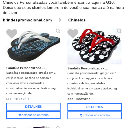
Chinelos Personalizadas você também encontra aqui na G10.
Deixe que seus clientes lembrem de você e sua marca até na hora
do lazer.
brindespromocional.com
Chinelos
Sandália Personalizada - ...
Sandália Personalizada - ...
Sandália personalizada, gração em 1
Sandália personalizada, gração em 1
cor já incluso, opções de solado e
cor já incluso, opções de solado e
correias a definir, embaladas
correias a definir, embaladas
individualmente em saco plástico, tag
individualmente em saco plástico, tag
com numeração de...
com numeração de...
REF.:
10BRSP01
REF.:
10BRSP03
DETALHES
DETALHES
colocar no carrinho
colocar no carrinho