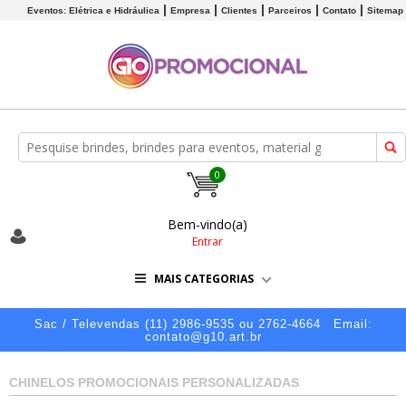
Eventos: Elétrica e Hidráulica
Empresa
Clientes
Parceiros
Contato
Sitemap
0
Bem-vindo(a)
Entrar
MAIS CATEGORIAS
Sac / Televendas (11) 2986-9535 ou 2762-4664
Email:
contato@g10.art.br
CHINELOS PROMOCIONAIS PERSONALIZADAS