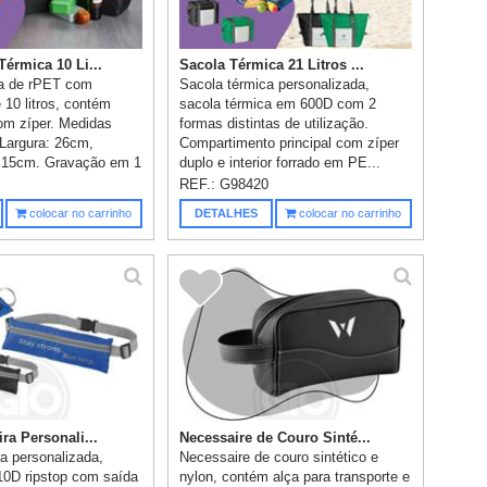
érmica 10 Li...
Sacola Térmica 21 Litros ...
ca de rPET com
Sacola térmica personalizada,
 10 litros, contém
sacola térmica em 600D com 2
om zíper. Medidas
formas distintas de utilização.
 Largura: 26cm,
Compartimento principal com zíper
: 15cm. Gravação em 1
duplo e interior forrado em PE...
REF.:
G98420
colocar no carrinho
DETALHES
colocar no carrinho
ra Personali...
Necessaire de Couro Sinté...
ra personalizada,
Necessaire de couro sintético e
0D ripstop com saída
nylon, contém alça para transporte e