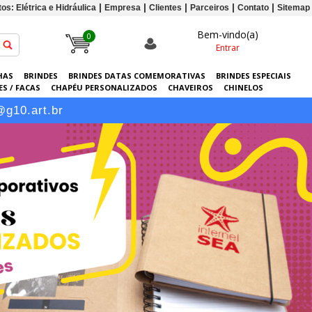
os: Elétrica e Hidráulica
Empresa
Clientes
Parceiros
Contato
Sitemap
Bem-vindo(a)
0
Entrar
HAS
BRINDES
BRINDES DATAS COMEMORATIVAS
BRINDES ESPECIAIS
S / FACAS
CHAPÉU PERSONALIZADOS
CHAVEIROS
CHINELOS
ERSONALIZADAS
GRÁFICA
GUARDA-CHUVAS
KITS
LANÇAMENTOS
@g10.art.br