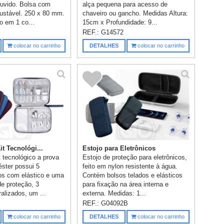
ouvido. Bolsa com
alça pequena para acesso de
justável. 250 x 80 mm.
chaveiro ou gancho. Medidas Altura:
o em 1 co...
15cm x Profundidade: 9...
REF.:
G14572
colocar no carrinho
DETALHES
colocar no carrinho
it Tecnológi...
Estojo para Eletrônicos
t tecnológico a prova
Estojo de proteção para eletrônicos,
éster possui 5
feito em nylon resistente à água.
os com elástico e uma
Contém bolsos telados e elásticos
de proteção, 3
para fixação na área interna e
ralizados, um ...
externa. Medidas: 1...
REF.:
G04092B
colocar no carrinho
DETALHES
colocar no carrinho