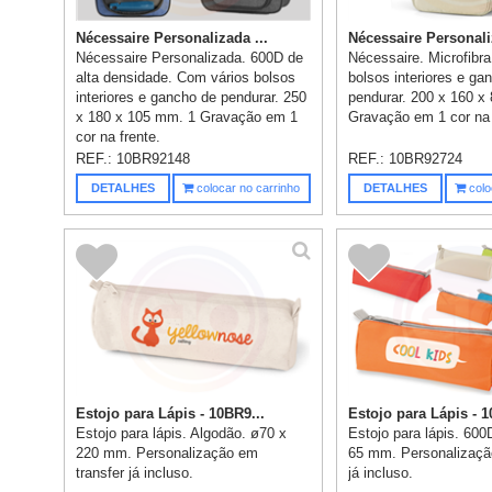
Nécessaire Personalizada ...
Nécessaire Personali
Nécessaire Personalizada. 600D de
Nécessaire. Microfibr
alta densidade. Com vários bolsos
bolsos interiores e ga
interiores e gancho de pendurar. 250
pendurar. 200 x 160 x
x 180 x 105 mm. 1 Gravação em 1
Gravação em 1 cor na 
cor na frente.
REF.:
10BR92148
REF.:
10BR92724
DETALHES
colocar no carrinho
DETALHES
colo
Estojo para Lápis - 10BR9...
Estojo para Lápis - 1
Estojo para lápis. Algodão. ø70 x
Estojo para lápis. 600
220 mm. Personalização em
65 mm. Personalizaçã
transfer já incluso.
já incluso.