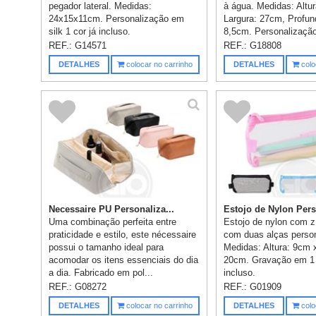
pegador lateral. Medidas:
à água. Medidas: Altu
24x15x11cm. Personalização em
Largura: 27cm, Profun
silk 1 cor já incluso.
8,5cm. Personalização 
REF.:
G14571
REF.:
G18808
DETALHES
colocar no carrinho
DETALHES
colo
Necessaire PU Personaliza...
Estojo de Nylon Perso
Uma combinação perfeita entre
Estojo de nylon com z
praticidade e estilo, este nécessaire
com duas alças person
possui o tamanho ideal para
Medidas: Altura: 9cm 
acomodar os itens essenciais do dia
20cm. Gravação em 1 
a dia. Fabricado em pol...
incluso.
REF.:
G08272
REF.:
G01909
DETALHES
colocar no carrinho
DETALHES
colo