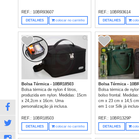
REF.:
10BR93607
REF.:
10BR93614
DETALHES
colocar no carrinho
DETALHES
colo
Bolsa Térmica - 10BR18503
Bolsa Térmica - 10B
Bolsa térmica de nylon 4 litros,
Bolsa térmica de nylon
produzida em nylon. Medidas: 15cm
bolso frontal. Medidas
x 24,2cm x 16cm. Uma
cm x 23 cm x 14,5 cm
personalização já inclusa.
em 1 cor Silk já inclus
REF.:
10BR18503
REF.:
10BR1329P
DETALHES
colocar no carrinho
DETALHES
colo