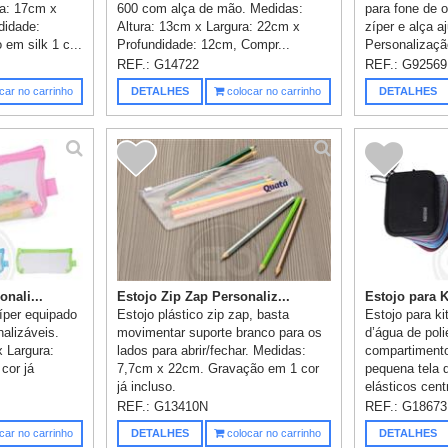
ra: 17cm x
600 com alça de mão. Medidas:
para fone de 
didade:
Altura: 13cm x Largura: 22cm x
zíper e alça a
em silk 1 c...
Profundidade: 12cm, Compr...
Personalizaçã
REF.:
G14722
REF.:
G92569
car no carrinho
DETALHES
colocar no carrinho
DETALHES
nali...
Estojo Zip Zap Personaliz...
Estojo para K
íper equipado
Estojo plástico zip zap, basta
Estojo para ki
alizáveis.
movimentar suporte branco para os
d’água de poli
x Largura:
lados para abrir/fechar. Medidas:
compartiment
cor já
7,7cm x 22cm. Gravação em 1 cor
pequena tela 
já incluso.
elásticos cent
REF.:
G13410N
REF.:
G18673
car no carrinho
DETALHES
colocar no carrinho
DETALHES